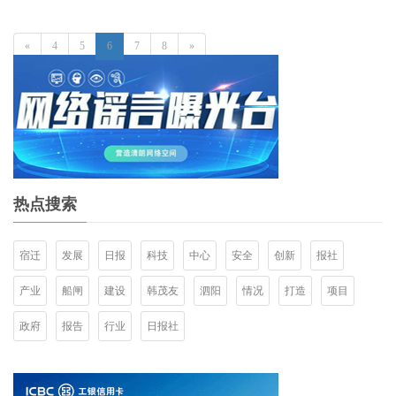
«
4
5
6
7
8
»
热点搜索
宿迁
发展
日报
科技
中心
安全
创新
报社
产业
船闸
建设
韩茂友
泗阳
情况
打造
项目
政府
报告
行业
日报社