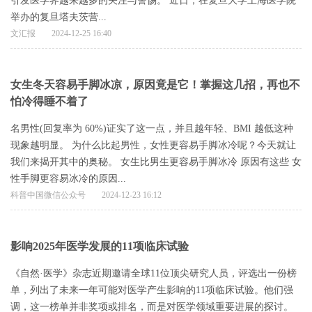
引发医学界越来越多的关注与警惕。 近日，在复旦大学上海医学院
举办的复旦塔夫茨营...
文汇报
2024-12-25 16:40
女生冬天容易手脚冰凉，原因竟是它！掌握这几招，再也不
怕冷得睡不着了
名男性(回复率为 60%)证实了这一点，并且越年轻、BMI 越低这种
现象越明显。 为什么比起男性，女性更容易手脚冰冷呢？今天就让
我们来揭开其中的奥秘。 女生比男生更容易手脚冰冷 原因有这些 女
性手脚更容易冰冷的原因...
科普中国微信公众号
2024-12-23 16:12
影响2025年医学发展的11项临床试验
《自然·医学》杂志近期邀请全球11位顶尖研究人员，评选出一份榜
单，列出了未来一年可能对医学产生影响的11项临床试验。他们强
调，这一榜单并非奖项或排名，而是对医学领域重要进展的探讨。