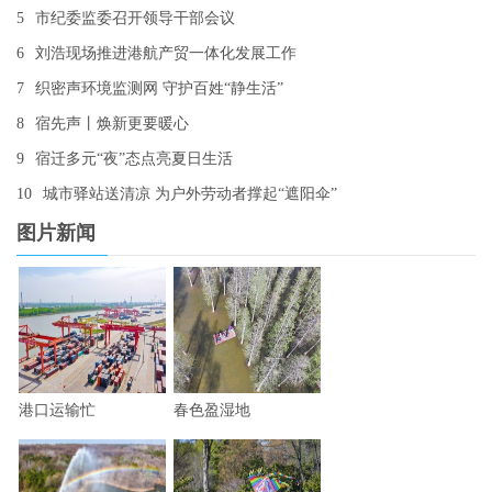
5
市纪委监委召开领导干部会议
6
刘浩现场推进港航产贸一体化发展工作
7
织密声环境监测网 守护百姓“静生活”
8
宿先声丨焕新更要暖心
9
宿迁多元“夜”态点亮夏日生活
10
城市驿站送清凉 为户外劳动者撑起“遮阳伞”
图片新闻
港口运输忙
春色盈湿地