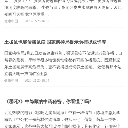
素。 肤质：油性肤质者要选择轻薄的保湿乳液，干性皮肤者可选择
滋润度较高的面霜。 生物节律：夜间经皮失水量较白天更多，因此
夜间可选择质地更厚重、...
健康中国
2025-02-25 16:55
土拨鼠也能传播鼠疫 国家疾控局提示勿捕捉或饲养
国家疾控局2月25日发布健康科普，强调鼠疫不仅通过老鼠传播，自
然界的鼠类、旱獭等很多啮齿类动物都有可能传播鼠疫。围观和逗
乐土拨鼠属于高危行为，更不要捕捉或饲养土拨鼠。 还记得那个站
立着大吼一声“啊”的土拨...
健康中国
2025-02-25 16:54
《哪吒2》中隐藏的中药秘密，你看懂了吗?
近期热映的电影《哪吒之魔童闹海》中有一段情节：陈塘关总兵李
靖给了申公豹一份药材代购清单，包括三七、蒲黄、茜草一类等。
专家表示，这些中药大都可以治疗跌打损伤，具有化瘀、补血等疗