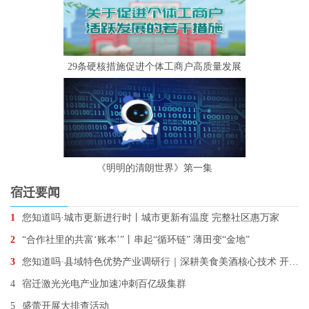
29条硬核措施促进个体工商户高质量发展
《明明的清朗世界》第一集
宿迁要闻
1
您知道吗·城市更新进行时丨城市更新有温度 完整社区惠万家
2
“合作社里的共富‘账本’”丨串起“循环链” 薄田变“金地”
3
您知道吗·县域特色优势产业调研行｜深耕美食美酒核心技术 开辟百亿级新赛道
4
宿迁激光光电产业加速冲刺百亿级集群
5
盛蕾开展大排查活动