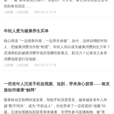
课”“一餐”新举措切口虽小，却是对广大学生、家长诉求以及社会关
切的务实回应，...
人民网－人民日报
2025-02-27 17:19
年轻人爱为健康养生买单
核心阅读 “一边熬夜内卷，一边养生保健”，如今，这样自嘲的年轻
人，把健康消费当作新“刚需”。年轻人何以成为健康消费的生力军？
充满商机的健康消费市场呈现哪些新看点、新活力？记者深入各类
消费场景进行实地探...
人民网－人民日报
2025-02-27 17:18
一些老年人沉迷手机短视频、短剧，带来身心损害——银发
族如何健康“触网”
随着移动互联网快速发展，智能手机深度普及，越来越多老年人跨
越“数字鸿沟”，成为“手机达人”，但也带来了一定程度的“成瘾”问
题。沉迷短视频短剧损害身体健康、非理性参与直播购物、被“奖