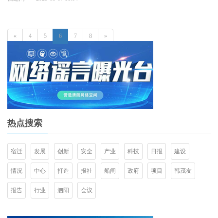
«
4
5
6
7
8
»
热点搜索
宿迁
发展
创新
安全
产业
科技
日报
建设
情况
中心
打造
报社
船闸
政府
项目
韩茂友
报告
行业
泗阳
会议