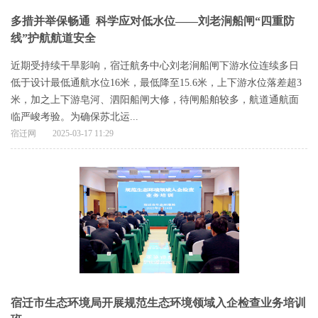
多措并举保畅通 科学应对低水位——刘老涧船闸“四重防
线”护航航道安全
近期受持续干旱影响，宿迁航务中心刘老涧船闸下游水位连续多日
低于设计最低通航水位16米，最低降至15.6米，上下游水位落差超3
米，加之上下游皂河、泗阳船闸大修，待闸船舶较多，航道通航面
临严峻考验。为确保苏北运...
宿迁网
2025-03-17 11:29
宿迁市生态环境局开展规范生态环境领域入企检查业务培训