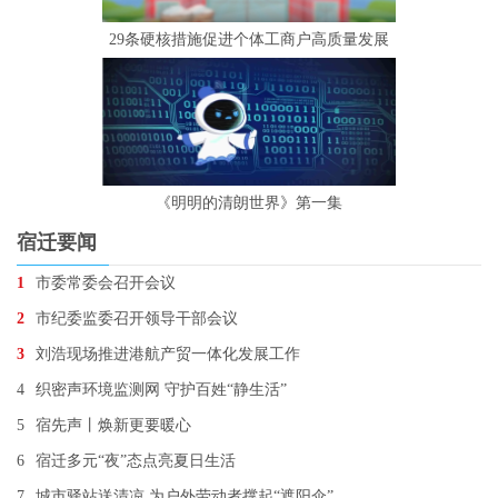
29条硬核措施促进个体工商户高质量发展
《明明的清朗世界》第一集
宿迁要闻
1
市委常委会召开会议
2
市纪委监委召开领导干部会议
3
刘浩现场推进港航产贸一体化发展工作
4
织密声环境监测网 守护百姓“静生活”
5
宿先声丨焕新更要暖心
6
宿迁多元“夜”态点亮夏日生活
7
城市驿站送清凉 为户外劳动者撑起“遮阳伞”