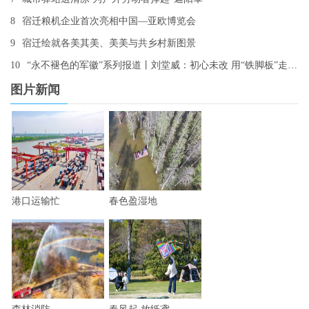
8
宿迁粮机企业首次亮相中国—亚欧博览会
9
宿迁绘就各美其美、美美与共乡村新图景
10
“永不褪色的军徽”系列报道丨刘堂威：初心未改 用“铁脚板”走出“平安路”
图片新闻
港口运输忙
春色盈湿地