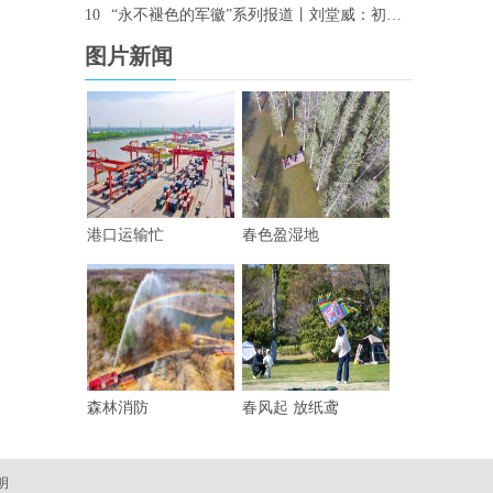
10
“永不褪色的军徽”系列报道丨刘堂威：初心未改 用“铁脚板”走出“平安路”
图片新闻
港口运输忙
春色盈湿地
森林消防
春风起 放纸鸢
明