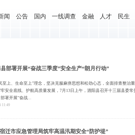
新闻
公告
国内
一线调查
金融
人才
民生
县部署开展“奋战三季度”安全生产“朗月行动”
民至上、生命至上”理念，坚决克服麻痹思想和松劲心态，全面排查整治重
牢安全底线、护航高质量发展，7月13日上午，泗阳县召开十三届县委常
署开展“奋战...
6 11:49
训 宿迁市应急管理局筑牢高温汛期安全“防护堤”