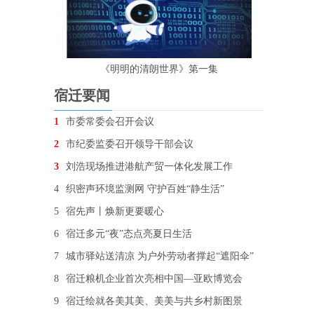
《明明的清朗世界》第一集
宿迁要闻
1
市委常委会召开会议
2
市纪委监委召开领导干部会议
3
刘浩现场推进港航产贸一体化发展工作
4
织密声环境监测网 守护百姓“静生活”
5
宿先声丨焕新更要暖心
6
宿迁多元“夜”态点亮夏日生活
7
城市驿站送清凉 为户外劳动者撑起“遮阳伞”
8
宿迁粮机企业首次亮相中国—亚欧博览会
9
宿迁绘就各美其美、美美与共乡村新图景