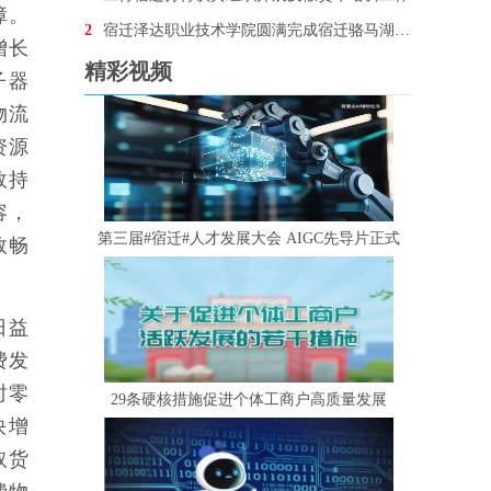
障。
2
宿迁泽达职业技术学院圆满完成宿迁骆马湖•银河左岸音乐节安保任务
增长
精彩视频
子器
物流
资源
效持
容，
第三届#宿迁#人才发展大会 AIGC先导片正式
效畅
日益
费发
时零
29条硬核措施促进个体工商户高质量发展
快增
取货