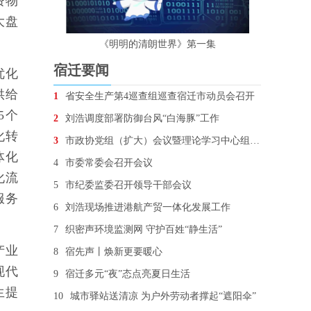
费物
大盘
《明明的清朗世界》第一集
宿迁要闻
优化
供给
1
省安全生产第4巡查组巡查宿迁市动员会召开
5个
2
刘浩调度部署防御台风“白海豚”工作
化转
3
市政协党组（扩大）会议暨理论学习中心组学习会召开
体化
4
市委常委会召开会议
化流
5
市纪委监委召开领导干部会议
服务
6
刘浩现场推进港航产贸一体化发展工作
7
织密声环境监测网 守护百姓“静生活”
产业
8
宿先声丨焕新更要暖心
现代
9
宿迁多元“夜”态点亮夏日生活
生提
10
城市驿站送清凉 为户外劳动者撑起“遮阳伞”