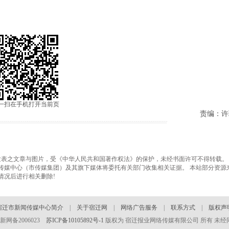
一扫在手机打开当前页
责编：许
之文章与图片，受《中华人民共和国著作权法》的保护，未经书面许可不得转载。
传媒中心（市传媒集团）及其旗下媒体将委托有关部门收集相关证据。 本站部分资源
情况后进行相关删除!
宿迁市新闻传媒中心简介
|
关于宿迁网
|
网络广告服务
|
联系方式
|
版权声
 苏新网备2006023
苏ICP备10105892号-1
版权为 宿迁报业网络传媒有限公司 所有 未