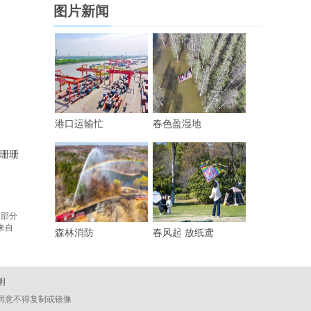
图片新闻
港口运输忙
春色盈湿地
珊珊
 部分
来自
森林消防
春风起 放纸鸢
明
经同意不得复制或镜像