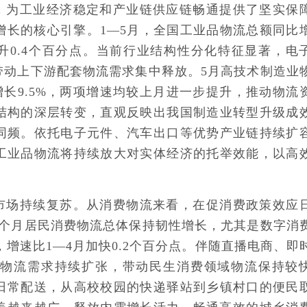
，为工业经济稳定和产业链供应链畅通提供了坚实保
增长的核心引擎。1—5月，全国工业品物流总额同比
月回升0.4个百分点。当前行业结构性分化特征显著，电
带动上下游配套物流需求集中释放。5月高技术制造业
增长9.5%，两项增速均较上月进一步提升，推动物流
结构的深层转变，直观反映出我国制造业转型升级成
同频。依托电子元件、汽车出口等优势产业链持续扩
工业品物流将持续放大对实体经济的托举效能，以高
。
市场持续复苏。从消费物流来看，在促消费政策效应
5个月居民消费物流总体保持韧性增长，尤其是数字消
，增速比1—4月加快0.2个百分点。伴随直播电商、即
等物流需求持续扩张，带动民生消费领域物流保持较
日常配送，从高校校园的快递驿站到乡镇村口的便民