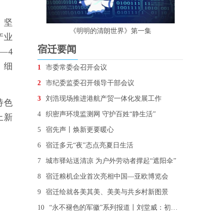
，坚
《明明的清朗世界》第一集
产业
宿迁要闻
—4
，细
1
市委常委会召开会议
2
市纪委监委召开领导干部会议
3
刘浩现场推进港航产贸一体化发展工作
特色
4
织密声环境监测网 守护百姓“静生活”
上新
5
宿先声丨焕新更要暖心
6
宿迁多元“夜”态点亮夏日生活
7
城市驿站送清凉 为户外劳动者撑起“遮阳伞”
8
宿迁粮机企业首次亮相中国—亚欧博览会
9
宿迁绘就各美其美、美美与共乡村新图景
10
“永不褪色的军徽”系列报道丨刘堂威：初心未改 用“铁脚板”走出“平安路”