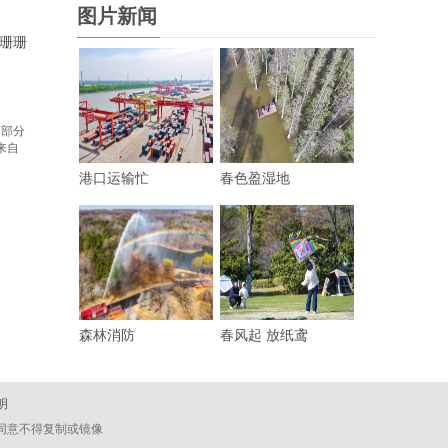
图片新闻
珊珊
 部分
来自
港口运输忙
春色盈湿地
森林消防
春风起 放纸鸢
明
经同意不得复制或镜像