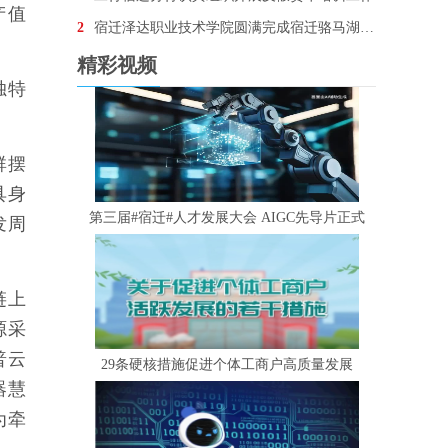
产值
2
宿迁泽达职业技术学院圆满完成宿迁骆马湖•银河左岸音乐节安保任务
精彩视频
独特
群摆
具身
第三届#宿迁#人才发展大会 AIGC先导片正式
发周
链上
源采
普云
29条硬核措施促进个体工商户高质量发展
器慧
为牵