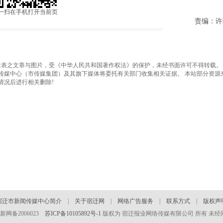
一扫在手机打开当前页
责编：许
之文章与图片，受《中华人民共和国著作权法》的保护，未经书面许可不得转载。
传媒中心（市传媒集团）及其旗下媒体将委托有关部门收集相关证据。 本站部分资源
情况后进行相关删除!
宿迁市新闻传媒中心简介
|
关于宿迁网
|
网络广告服务
|
联系方式
|
版权声
 苏新网备2006023
苏ICP备10105892号-1
版权为 宿迁报业网络传媒有限公司 所有 未