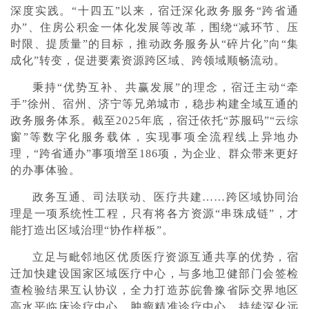
深度实践。“十四五”以来，宿迁深化政务服务“跨省通
办”、住房公积金一体化发展等改革，围绕“减环节、压
时限、提质量”的目标，推动政务服务从“碎片化”向“集
成化”转变，促进要素资源跨区域、跨领域顺畅流动。
秉持“优势互补、共赢发展”的理念，宿迁主动“牵
手”徐州、宿州、济宁等兄弟城市，稳步构建全域互通的
政务服务体系。截至2025年底，宿迁依托“苏服码”“云综
窗”等数字化服务载体，实现事项全流程线上异地办
理，“跨省通办”事项增至186项，为企业、群众带来更好
的办事体验。
政务互通、司法联动、医疗共建……跨区域协同治
理是一项系统性工程，只有将各方资源“串珠成链”，才
能打造出区域治理“协作样板”。
立足与毗邻地区优质医疗资源互通共享的优势，宿
迁加快建设国家区域医疗中心，与多地卫健部门会签检
查检验结果互认协议，全力打造苏皖鲁豫省际交界地区
高水平临床诊疗中心、肿瘤精准诊疗中心，持续深化远