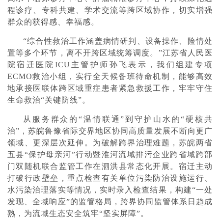
程诊疗、专科共建、学术交流等跨区域协作，切实增强
群众的获得感、幸福感。
“综合性救治工作涵盖病情研判、设备操作、险情处
置等多个环节，离不开跨区域统筹调度。”江苏省人民医
院宿迁医院ICU主管护师孙飞表示，我们组建专项
ECMO救治小组，实行全天候备班待命机制，能够高效
地承接医联体跨区域重症患者紧急救援工作，牢牢守住
生命救治“关键防线”。
从服务群众的“温情联通”到守护山水的“硬核共
治”，苏皖鲁豫省际交界地区协同高质量发展不断向更广
领域、更深层次延伸。为破解跨界治理难题，苏皖两省
五县“保护母亲河”行动暨淮河流域排污企业跨省域跨部
门双随机联合监管工作在泗洪县常态化开展。宿迁主动
打破行政壁垒，重点检查有关单位污染防治设施运行、
水污染治理落实等情况，实时录入检查结果，构建“一处
发现、全域响应”的监管格局，跨界协同监管体系日趋成
熟，为流域生态安全筑牢“坚实屏障”。