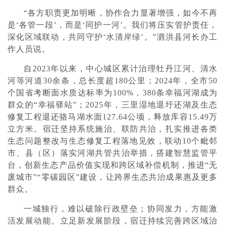
“各方职责更加明晰，协作合力显著增强，如今不再
是‘各管一段’，而是‘同护一河’。我们将压实管护责任，
深化区域联动，共同守护‘水清岸绿’。”泗洪县河长办工
作人员说。
自2023年以来，中心城区累计治理牡丹江河、清水
河等河道30余条，总长度超180公里；2024年，全市50
个国省考断面水质达标率为100%，380条幸福河湖成为
群众的“幸福驿站”；2025年，三里湿地退圩还湖及生态
修复工程退还骆马湖水面127.64公顷，释放库容15.49万
立方米。宿迁坚持系统施治、联防共治，扎实推进各类
生态问题整改与生态修复工程落地见效，联动10个毗邻
市、县（区）落实河湖共管共治举措，搭建智慧监管平
台，创新生态产品价值实现和跨区域补偿机制，推进“无
废城市”“零碳园区”建设，让跨界生态共治成果惠及更多
群众。
一城独行，难以破除行政壁垒；协同发力，方能激
活发展动能。立足新发展阶段，宿迁持续完善跨区域治