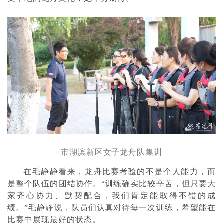
市湖滨新区女子龙舟队集训
在毛静静看来，龙舟比赛考验的不是个人能力，而
是整个队伍的团结协作。“训练确实比较辛苦，但只要大
家齐心协力、默契配合，我们肯定能取得不错的成
绩。”毛静静说，队员们认真对待每一次训练，希望能在
比赛中展现最好的状态。