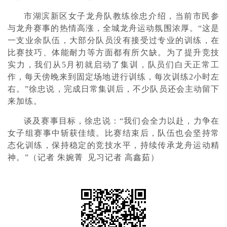
市湖滨新区女子龙舟队教练徐忠介绍，当前市民参
与龙舟赛事的热情高涨，全城龙舟运动氛围浓厚。“这是
一支业余队伍，大部分队员没有接受过专业的训练，在
比赛技巧、体能耐力等方面都有所欠缺。为了提升竞技
实力，我们从5月初就启动了集训，队员们白天正常工
作，每天傍晚来到固定场地进行训练，每次训练2小时左
右。”徐忠说，完成日常集训后，不少队员还会主动留下
来加练。
谈及赛事目标，徐忠说：“我们会全力以赴，力争在
女子组赛事中斩获佳绩。比赛结束后，队伍也会坚持常
态化训练，保持稳定的竞技水平，持续传承龙舟运动精
神。”（记者 朱婉菁 见习记者 高鑫茹）