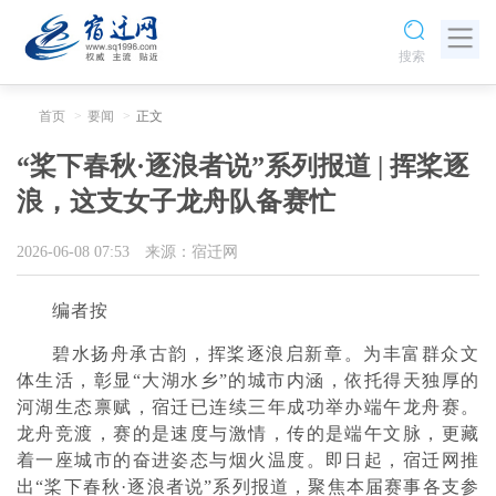
搜索
首页
要闻
正文
“桨下春秋·逐浪者说”系列报道 | 挥桨逐
浪，这支女子龙舟队备赛忙
2026-06-08 07:53
来源：宿迁网
编者按
碧水扬舟承古韵，挥桨逐浪启新章。为丰富群众文
体生活，彰显“大湖水乡”的城市内涵，依托得天独厚的
河湖生态禀赋，宿迁已连续三年成功举办端午龙舟赛。
龙舟竞渡，赛的是速度与激情，传的是端午文脉，更藏
着一座城市的奋进姿态与烟火温度。即日起，宿迁网推
出“桨下春秋·逐浪者说”系列报道，聚焦本届赛事各支参