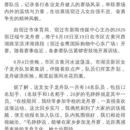
赛队伍，记录各行各业龙舟健儿的赛场风采，串联赛场
内外的温情与力量，生动展现宿迁儿女自强不息、奋勇
争先的精神风貌。
由宿迁市体育局、宿迁市新闻传媒中心主办的2026
宿迁端午龙舟赛，将于6月18日至19日在市区古黄河西
湖路至洪泽湖路段（宿迁金鹰国际购物中心东广场）开
赛。随着赛事临近，各参赛队伍紧锣密鼓地开展训练。
6月4日傍晚，市区古黄河水波荡漾。市湖滨新区女
子龙舟队加紧集训，伴随着鼓点声，队员们挥桨齐划，
龙舟破浪疾驰，船桨起落间水花四溅。
据了解，这支女子龙舟队一共有14名队员，包括12
名划手、1名鼓手和1名舵手，20岁的毛静静就是其中一
员。“在校期间，我经常参加学校的龙舟赛，一直很喜欢
这项运动。这次回乡实习，我偶然刷到了大家的训练视
频，便主动报名加入队伍。队内氛围很好，我们相处得
很融洽。”毛静静说，能够在家乡参加龙舟赛，近距离感
受本地的龙舟文化，她十分期待。