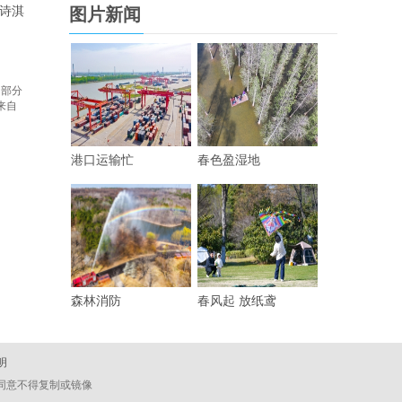
诗淇
图片新闻
 部分
来自
港口运输忙
春色盈湿地
森林消防
春风起 放纸鸢
明
经同意不得复制或镜像