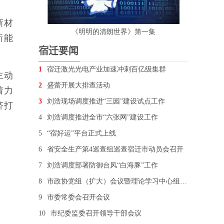
新材
《明明的清朗世界》第一集
新能
宿迁要闻
1
宿迁激光光电产业加速冲刺百亿级集群
主动
2
盛蕾开展大排查活动
着力
3
刘浩现场调度推进“三园”建设试点工作
济打
4
刘浩调度推进全市“六张网”建设工作
5
“宿好运”平台正式上线
6
省安全生产第4巡查组巡查宿迁市动员会召开
7
刘浩调度部署防御台风“白海豚”工作
8
市政协党组（扩大）会议暨理论学习中心组学习会召开
9
市委常委会召开会议
10
市纪委监委召开领导干部会议