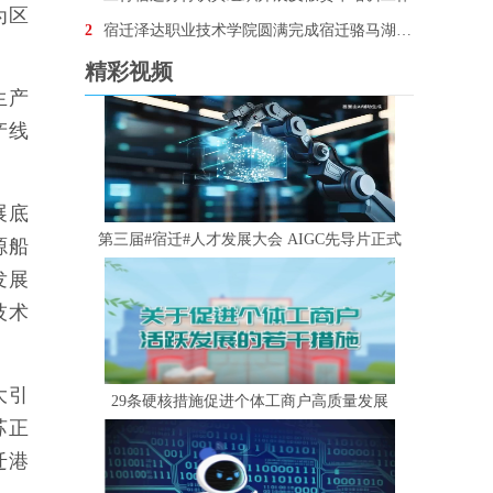
为区
2
宿迁泽达职业技术学院圆满完成宿迁骆马湖•银河左岸音乐节安保任务
精彩视频
生产
产线
展底
第三届#宿迁#人才发展大会 AIGC先导片正式
源船
发展
技术
大引
29条硬核措施促进个体工商户高质量发展
苏正
迁港