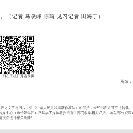
（记者 马凌峰 陈琦 见习记者 田海宁）
一扫在手机打开当前页
责编：
之文章与图片，受《中华人民共和国著作权法》的保护，未经书面许可不得转载。
传媒中心（市传媒集团）及其旗下媒体将委托有关部门收集相关证据。 本站部分资源
情况后进行相关删除!