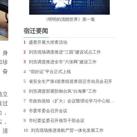
《明明的清朗世界》第一集
宿迁要闻
1
盛蕾开展大排查活动
2
刘浩现场调度推进“三园”建设试点工作
，身
加珍
3
刘浩调度推进全市“六张网”建设工作
，奋
4
“宿好运”平台正式上线
5
省安全生产第4巡查组巡查宿迁市动员会召开
6
刘浩调度部署防御台风“白海豚”工作
稳立
7
市政协党组（扩大）会议暨理论学习中心组学习会召开
领过
8
市委常委会召开会议
力，
9
市纪委监委召开领导干部会议
实，
、清
10
刘浩现场推进港航产贸一体化发展工作