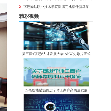
2
宿迁泽达职业技术学院圆满完成宿迁骆马湖•银河左岸音乐节安保任务
精彩视频
第三届#宿迁#人才发展大会 AIGC先导片正式
29条硬核措施促进个体工商户高质量发展