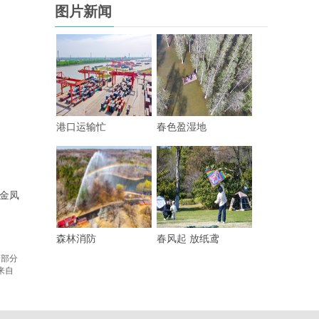
图片新闻
港口运输忙
春色盈湿地
金凤
森林消防
春风起 放纸鸢
 部分
来自