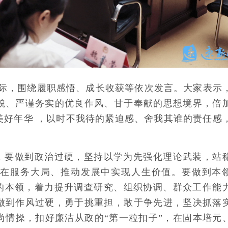
实际，围绕履职感悟、成长收获等依次发言。大家表示
貌、严谨务实的优良作风、甘于奉献的思想境界，倍
美好年华 ，以时不我待的紧迫感、舍我其谁的责任感
，要做到政治过硬，坚持以学为先强化理论武装，站
，在服务大局、推动发展中实现人生价值。要做到本
干”的本领，着力提升调查研究、组织协调、群众工作能
做到作风过硬，勇于挑重担，敢于争先进，坚决抓落
尚情操，扣好廉洁从政的“第一粒扣子”，在固本培元