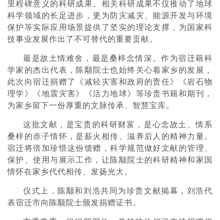
里程碑意义的科研成果。相关科研成果不仅推动了地球
科学领域的长足进步，更为防灾减灾、能源开发与环境
保护等实际应用场景提供了坚实的理论支撑，为国家科
技事业发展作出了不可替代的重要贡献。
最是故土情难舍，最是桑梓念情深。作为宿迁籍科
学家的杰出代表，陈颙院士也始终关心着家乡的发展，
此次向宿迁捐赠了《减轻灾害和政府的责任》《岩石物
理学》《地震灾害》《活力地球》等珍贵书籍和期刊，
为家乡留下一份厚重的文脉传承、智慧宝库。
这批文献，是宝贵的科研财富，是心念故土、情系
桑梓的赤子情怀，是薪火相传、滋养后人的精神力量。
宿迁将倍加珍惜这份馈赠，科学规范做好文献的管理、
保护、使用与展示工作，让陈颙院士的科研精神和家国
情怀在家乡代代相传、发扬光大。
仪式上，陈颙和刘浩共同为珍贵文献揭幕，刘浩代
表宿迁市向陈颙院士颁发捐赠证书。