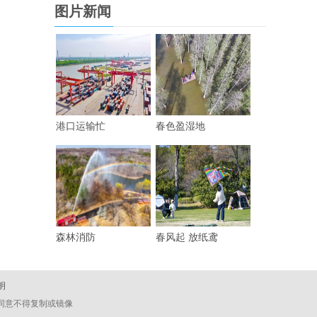
图片新闻
港口运输忙
春色盈湿地
森林消防
春风起 放纸鸢
明
经同意不得复制或镜像