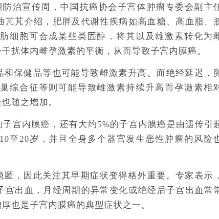
国肿瘤防治宣传周，中国抗癌协会子宫体肿瘤专委会副主
曲芃芃介绍，肥胖及代谢性疾病如高血糖、高血脂、
脂肪细胞可合成某些类固醇，将其以及雄激素转化为
会干扰体内雌孕激素的平衡，从而导致子宫内膜癌。
品和保健品等也可能导致雌激素升高。而绝经延迟，
卵巢综合征等则可能导致雌激素持续升高而孕激素相
险也随之增加。
的子宫内膜癌，还有大约5%的子宫内膜癌是由遗传引
10至20岁，并且全身多个器官发生恶性肿瘤的风险
隐匿，因此关注其早期症状变得格外重要。专家表示
子宫出血，月经周期的异常变化或绝经后子宫出血常
增厚也是子宫内膜癌的典型症状之一。