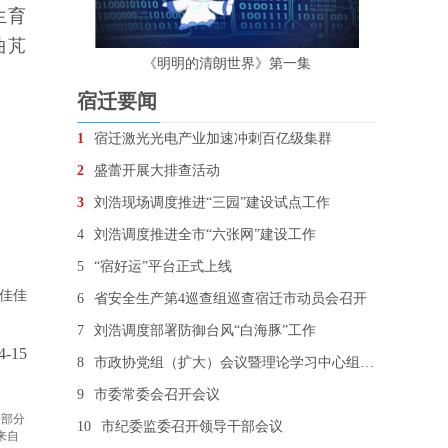
生育
曲芃
《明明的清朗世界》第一集
宿迁要闻
1
宿迁激光光电产业加速冲刺百亿级集群
2
盛蕾开展大排查活动
3
刘浩现场调度推进“三园”建设试点工作
4
刘浩调度推进全市“六张网”建设工作
5
“宿好运”平台正式上线
佳佳
6
省安全生产第4巡查组巡查宿迁市动员会召开
7
刘浩调度部署防御台风“白海豚”工作
4-15
8
市政协党组（扩大）会议暨理论学习中心组学习会召开
9
市委常委会召开会议
 部分
10
市纪委监委召开领导干部会议
来自