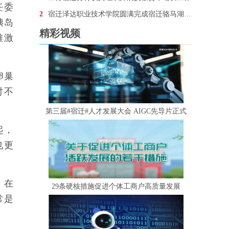
任委
2
宿迁泽达职业技术学院圆满完成宿迁骆马湖•银河左岸音乐节安保任务
胰岛
精彩视频
雌激
卵巢
对不
第三届#宿迁#人才发展大会 AIGC先导片正式
起，
也更
，在
29条硬核措施促进个体工商户高质量发展
常是