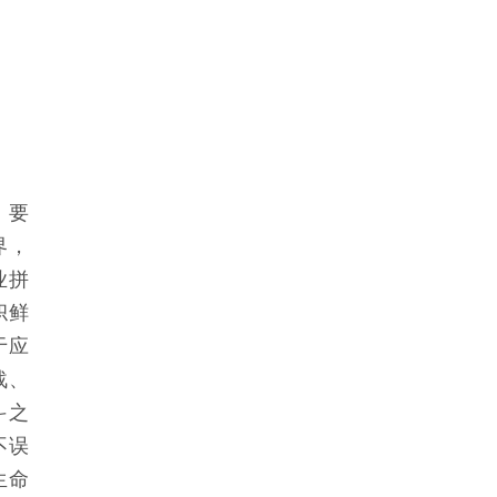
，要
界，
业拼
帜鲜
于应
战、
斗之
不误
生命