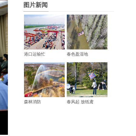
图片新闻
港口运输忙
春色盈湿地
森林消防
春风起 放纸鸢