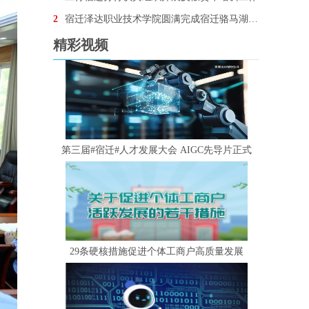
2
宿迁泽达职业技术学院圆满完成宿迁骆马湖•银河左岸音乐节安保任务
精彩视频
第三届#宿迁#人才发展大会 AIGC先导片正式
29条硬核措施促进个体工商户高质量发展