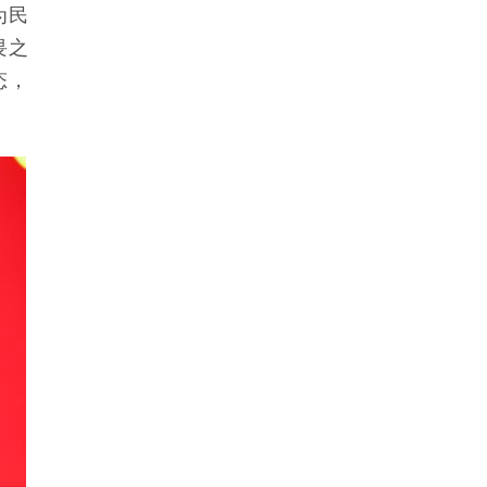
为民
畏之
态，