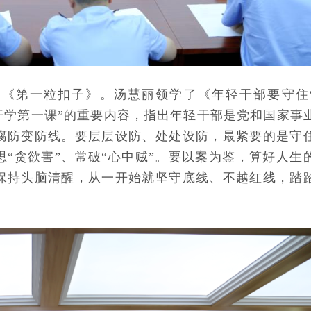
《第一粒扣子》。汤慧丽领学了《年轻干部要守住
开学第一课”的重要内容，指出年轻干部是党和国家事
腐防变防线。要层层设防、处处设防，最紧要的是守
思“贪欲害”、常破“心中贼”。要以案为鉴，算好人生
保持头脑清醒，从一开始就坚守底线、不越红线，踏