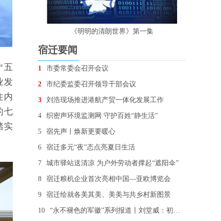
《明明的清朗世界》第一集
宿迁要闻
“五
1
市委常委会召开会议
业发
2
市纪委监委召开领导干部会议
住内
3
刘浩现场推进港航产贸一体化发展工作
的七
4
织密声环境监测网 守护百姓“静生活”
踏实
5
宿先声丨焕新更要暖心
6
宿迁多元“夜”态点亮夏日生活
7
城市驿站送清凉 为户外劳动者撑起“遮阳伞”
8
宿迁粮机企业首次亮相中国—亚欧博览会
9
宿迁绘就各美其美、美美与共乡村新图景
10
“永不褪色的军徽”系列报道丨刘堂威：初心未改 用“铁脚板”走出“平安路”