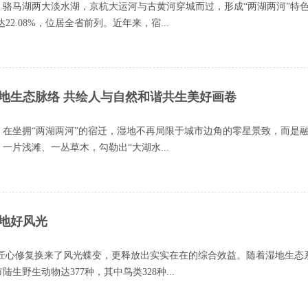
骆马湖两大淡水湖，京杭大运河与古黄河穿城而过，形成“两湖两河”特
2.08%，位居全省前列。近年来，宿...
护湿地生态脉络 共绘人与自然和谐共生美好画卷
在坐拥“两湖两河”的宿迁，湿地不再局限于城市边角的零星景致，而是
片浅滩、一丛草木，勾勒出“大湖水...
湿地好风光
匠心修复换来了风光蝶变，更释放出实实在在的综合效益。随着湿地生态
野生动物达377种，其中鸟类328种...