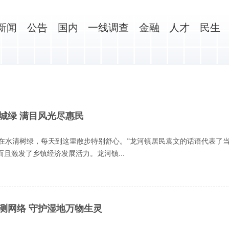
新闻
公告
国内
一线调查
金融
人才
民生
半城绿 满目风光尽惠民
在水清树绿，每天到这里散步特别舒心。”龙河镇居民袁文的话语代表了
且激发了乡镇经济发展活力。龙河镇...
监测网络 守护湿地万物生灵