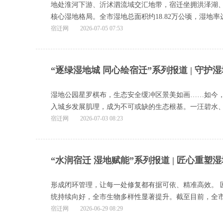
地处淮河下游、沂沭泗流域交汇地带，宿迁坐拥洪泽湖、
核心湿地格局。全市湿地总面积约18.82万公顷，湿地率达2
宿迁网
2026-07-05 07:53
“逐绿湿地城 同心绘宿迁”系列报道 | 守
湿地公园星罗棋布，生态安全缓冲区景美如画……如今，
入城乡发展肌理，成为不可或缺的生态根基。一汪碧水、一
宿迁网
2026-07-03 08:23
“水润宿迁 湿地赋能”系列报道 | 匠心重塑
形成闭环管理，让每一处修复都有据可依、精准高效。 
统持续向好，全市生物多样性显著提升。截至目前，全市陆生
宿迁网
2026-06-29 08:29