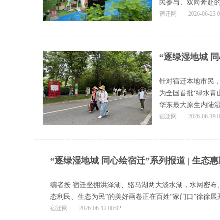
民参与、双向奔赴的
宿迁网
2026-06-23 0
“逐绿湿地城 
针对宿迁本地市民，
为全国首批‘绿水青
华东最大原生内陆湿地
宿迁网
2026-06-19 0
“逐绿湿地城 同心绘宿迁”系列报道 | 生
编者按 宿迁坐拥洪泽湖、骆马湖两大淡水湖，水网密布
态利民、生态为民”的美好画卷正在百姓“家门口”徐徐展开
宿迁网
2026-06-12 08:02