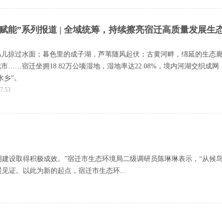
地赋能”系列报道 | 全域统筹，持续擦亮宿迁高质量发展生
鸟儿掠过水面；暮色里的成子湖，芦苇随风起伏；古黄河畔，绵延的生态
……宿迁坐拥18.82万公顷湿地，湿地率达22.08%，境内河湖交织成网
水乡”。
7:53
建设取得积极成效。”宿迁市生态环境局二级调研员陈琳琳表示，“从候
见证。以此为新的起点，宿迁市生态环...