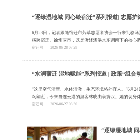
“逐绿湿地城 同心绘宿迁”系列报道| 志愿
6月23日，记者跟随宿迁市芳草志愿者协会一行来到骆
横跨宿迁、徐州两市，既是沂沭泗洪水东调南下的核心调
宿迁网
2026-06-28 07:29
“水润宿迁 湿地赋能”系列报道 | 政策“组
“这里空气清新、水体清澈，生态环境格外宜人。”6月
鸟翩跹，令来自连云港的游客林晓由衷赞叹。她的切身体
宿迁网
2026-06-27 08:30
“逐绿湿地城 