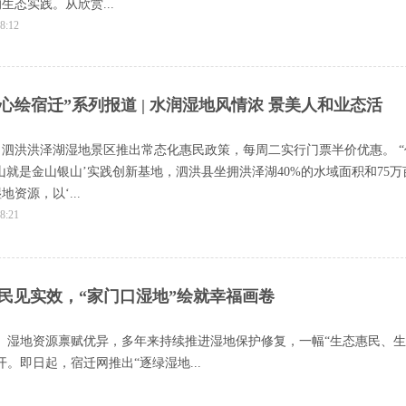
生态实践。从欣赏...
8:12
同心绘宿迁”系列报道 | 水润湿地风情浓 景美人和业态活
泗洪洪泽湖湿地景区推出常态化惠民政策，每周二实行门票半价优惠。 “
山就是金山银山’实践创新基地，泗洪县坐拥洪泽湖40%的水域面积和75万
资源，以‘...
8:21
态惠民见实效，“家门口湿地”绘就幸福画卷
、湿地资源禀赋优异，多年来持续推进湿地保护修复，一幅“生态惠民、生
。即日起，宿迁网推出“逐绿湿地...