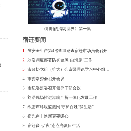
华
借
《明明的清朗世界》第一集
宿迁要闻
1
省安全生产第4巡查组巡查宿迁市动员会召开
2
刘浩调度部署防御台风“白海豚”工作
保
3
市政协党组（扩大）会议暨理论学习中心组学习会召开
4
市委常委会召开会议
5
市纪委监委召开领导干部会议
6
刘浩现场推进港航产贸一体化发展工作
7
织密声环境监测网 守护百姓“静生活”
8
宿先声丨焕新更要暖心
。
全
9
宿迁多元“夜”态点亮夏日生活