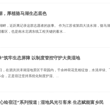
护湖，厚植骆马湖生态底色
马湖畔，近距离记录这群志愿者的故事。 作为江苏省第四大淡水湖，骆马
蓄区，也是南水北调东线工程关键的蓄水...
合拳”筑牢生态屏障 以制度管控守护大美湿地
24日，在泗洪洪泽湖湿地景区千荷园内，千余种荷花竞相绽放，水清岸绿、
会，正是宿迁坚持系统化制度护湿、...
同心绘宿迁”系列报道 | 湿地风光引客来 生态赋能富乡民