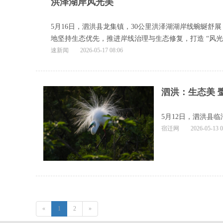
洪泽湖岸风光美
5月16日，泗洪县龙集镇，30公里洪泽湖湖岸线蜿蜒舒
地坚持生态优先，推进岸线治理与生态修复，打造 “风光
速新闻
2026-05-17 08:06
泗洪：生态美 
5月12日，泗洪县
宿迁网
2026-05-13 0
«
1
2
»