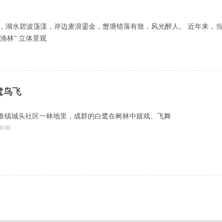
展，湖水碧波荡漾，岸边麦浪鎏金，蟹塘错落有致，风光醉人。 近年来，
渔林” 立体景观
鹭鸟飞
临淮镇城头社区一林地里，成群的白鹭在树林中嬉戏、飞舞
8:06