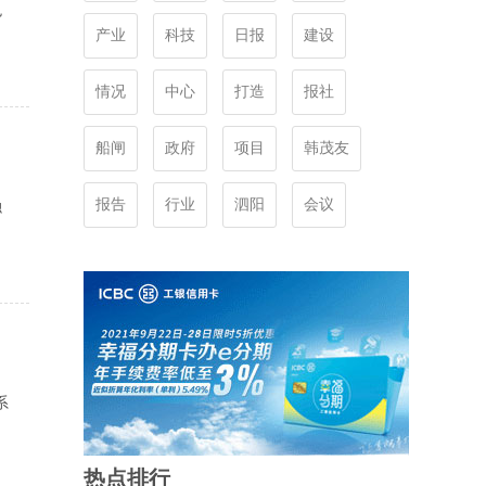
色
产业
科技
日报
建设
情况
中心
打造
报社
船闸
政府
项目
韩茂友
报告
行业
泗阳
会议
融
系
热点排行