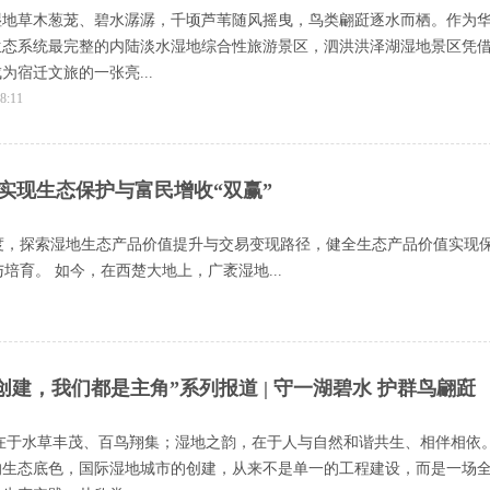
湿地草木葱茏、碧水潺潺，千顷芦苇随风摇曳，鸟类翩跹逐水而栖。作为
生态系统最完整的内陆淡水湿地综合性旅游景区，泗洪洪泽湖湿地景区凭
为宿迁文旅的一张亮...
8:11
，实现生态保护与富民增收“双赢”
度，探索湿地生态产品价值提升与交易变现路径，健全生态产品价值实现
育。 如今，在西楚大地上，广袤湿地...
创建，我们都是主角”系列报道 | 守一湖碧水 护群鸟翩跹
在于水草丰茂、百鸟翔集；湿地之韵，在于人与自然和谐共生、相伴相依
的生态底色，国际湿地城市的创建，从来不是单一的工程建设，而是一场