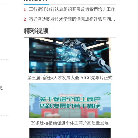
1
工行宿迁分行认真组织开展反假货币培训工作
2
宿迁泽达职业技术学院圆满完成宿迁骆马湖•银河左岸音乐节安保任务
精彩视频
湖
第三届#宿迁#人才发展大会 AIGC先导片正式
飞
29条硬核措施促进个体工商户高质量发展