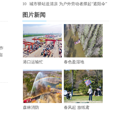
10
城市驿站送清凉 为户外劳动者撑起“遮阳伞”
图片新闻
作
亩
港口运输忙
春色盈湿地
森林消防
春风起 放纸鸢