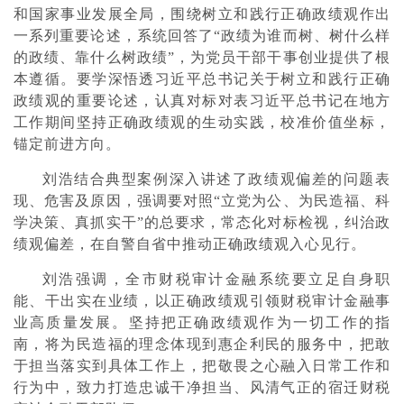
和国家事业发展全局，围绕树立和践行正确政绩观作出
一系列重要论述，系统回答了“政绩为谁而树、树什么样
的政绩、靠什么树政绩”，为党员干部干事创业提供了根
本遵循。要学深悟透习近平总书记关于树立和践行正确
政绩观的重要论述，认真对标对表习近平总书记在地方
工作期间坚持正确政绩观的生动实践，校准价值坐标，
锚定前进方向。
刘浩结合典型案例深入讲述了政绩观偏差的问题表
现、危害及原因，强调要对照“立党为公、为民造福、科
学决策、真抓实干”的总要求，常态化对标检视，纠治政
绩观偏差，在自警自省中推动正确政绩观入心见行。
刘浩强调，全市财税审计金融系统要立足自身职
能、干出实在业绩，以正确政绩观引领财税审计金融事
业高质量发展。坚持把正确政绩观作为一切工作的指
南，将为民造福的理念体现到惠企利民的服务中，把敢
于担当落实到具体工作上，把敬畏之心融入日常工作和
行为中，致力打造忠诚干净担当、风清气正的宿迁财税