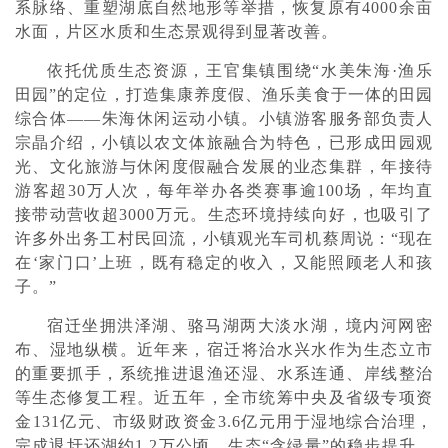
系脉络、重塑湖底自然地形等举措，恢复原有4000余亩
水面，片区水质和生态景观得到显著改善。
依托优质生态资源，王官集镇围绕“水美朱海·渔乐
田园”的定位，打造集康养度假、渔乐美食于一体的田园
综合体——朱海休闲运动小镇。小镇游客服务部负责人
宗晶介绍，小镇以农文体旅融合为特色，已形成田园观
光、文化旅游与休闲度假融合发展的业态集群，年接待
游客超30万人次，每年举办各类赛事逾100场，年均直
接带动营收超3000万元。生态环境持续向好，也吸引了
许多外出务工村民回流，小镇观光车司机蔡周说：“现在
在‘家门口’上班，既有稳定的收入，又能照顾老人和孩
子。”
宿迁坐拥洪泽湖、骆马湖两大淡水湖，境内河网密
布、湿地纵横。近年来，宿迁将治水兴水作为生态立市
的重要抓手，系统推进退渔还湿、水系连通、岸线整治
等生态修复工程。近五年，全市统筹中央及省级专项资
金131亿元、市级财政资金3.6亿元用于湿地综合治理，
完成退圩还湖约1.2万公顷。生态“含绿量”的稳步提升，