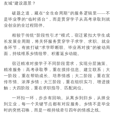
友城”建设愿景？
破题之道，藏在“全生命周期”的服务逻辑里——不
是毕业季的“临时搭台”，而是贯穿学子从高考录取到就
业创业的全过程陪伴。
相较于传统“阶段性引才”模式，宿迁紧扣大学生成
长发展全周期，将关怀服务贯穿学子求学、求职、就业
各环节，有效打破“求学即断联、毕业再对接”的被动局
面，持续维系乡情纽带、积蓄返乡动能。
宿迁精准对接学子不同阶段需求，实现分层施策、
精准服务：高考录取季，重在摸排信息、建立联系；大
一阶段，重在帮助成长、培养情感；大二阶段，重在宣
传市情、浓厚乡情；大三阶段，重在组织实习、增进接
触；大四阶段，重在求职指导、匹配岗位。
一环扣一环，步步有回响。从离乡到归乡，从择业
到立业，每一个关键节点都有对应服务。乡情不是毕业
时的突然召唤，而是一根持续牵引四年的情感之线。