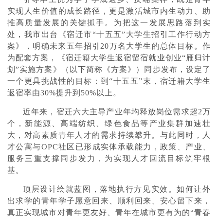
实现人生价值的成长路径，更是激活城市内生动力、助
推高质量发展的关键抓手。为把这一发展思路落到实
处，我市出台《宿迁市“十五五”大学生招引工作行动方
案》，明确未来五年招引20万名大学生的总体目标。作
为配套方案，《宿迁籍大学生返宿留宿就业创业“雁归计
划”实施方案》（以下简称《方案》）同步发布，设定了
一个更具挑战性的目标：到“十五五”末，宿迁籍大学生
返宿率由30%提升到50%以上。
近年来，宿迁六大主导产业年均释放岗位需求超2万
个，新能源、高端纺织、绿色食品等产业集群加速壮
大，对高素质青年人才的需求持续攀升。与此同时，人
才公寓与OPC社区已形成实体承载能力，政策、产业、
服务三重支撑同步发力，为实现人才回流目标筑牢根
基。
顶层设计绘就蓝图，落地执行方见实效。如何让外
出求学的青年学子愿意回来、顺利回来、安心留下来，
真正实现城市对青年更友好、青年在城市更有为的“青春