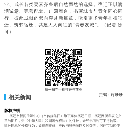
业、成长各类要素齐备后自然而然的选择。宿迁正以满
满诚意、完善配套、广阔舞台，书写城市与青年同心同
行、彼此成就的双向奔赴新篇章，吸引更多青年扎根宿
迁、筑梦宿迁，共建人人向往的“青春友城”。（记者 徐
可）
扫一扫在手机打开当前页
责编：许珊珊
相关新闻
版权声明
宿迁市新闻传媒中心（市传媒集团）旗下媒体宿迁日报、宿迁网所发表之文
章与图片，受《中华人民共和国著作权法》的保护，未经书面许可不得转载。
部分网站的侵权行为，如擅自转载、更改消息来源以及抄袭等，宿迁市新闻传