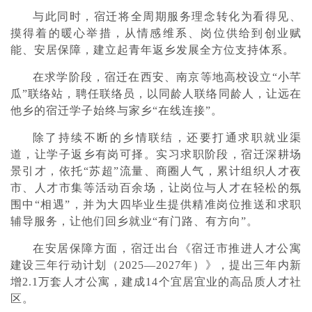
与此同时，宿迁将全周期服务理念转化为看得见、
摸得着的暖心举措，从情感维系、岗位供给到创业赋
能、安居保障，建立起青年返乡发展全方位支持体系。
在求学阶段，宿迁在西安、南京等地高校设立“小芊
瓜”联络站，聘任联络员，以同龄人联络同龄人，让远在
他乡的宿迁学子始终与家乡“在线连接”。
除了持续不断的乡情联结，还要打通求职就业渠
道，让学子返乡有岗可择。实习求职阶段，宿迁深耕场
景引才，依托“苏超”流量、商圈人气，累计组织人才夜
市、人才市集等活动百余场，让岗位与人才在轻松的氛
围中“相遇”，并为大四毕业生提供精准岗位推送和求职
辅导服务，让他们回乡就业“有门路、有方向”。
在安居保障方面，宿迁出台《宿迁市推进人才公寓
建设三年行动计划（2025—2027年）》，提出三年内新
增2.1万套人才公寓，建成14个宜居宜业的高品质人才社
区。