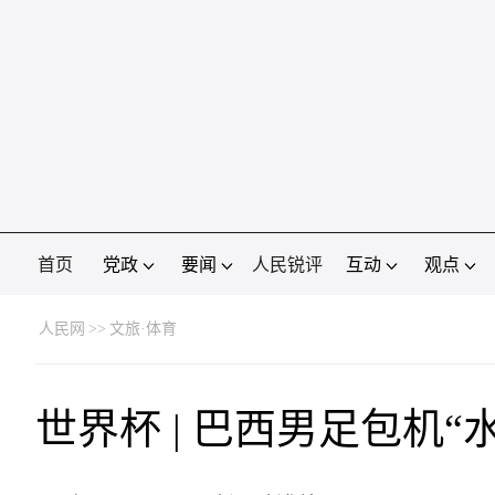
首页
党政
要闻
人民锐评
互动
观点
人民网
>>
文旅·体育
世界杯 | 巴西男足包机“