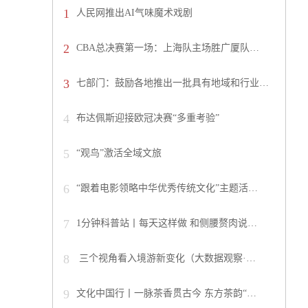
1
人民网推出AI气味魔术戏剧
2
CBA总决赛第一场：上海队主场胜广厦队…
3
七部门：鼓励各地推出一批具有地域和行业…
4
布达佩斯迎接欧冠决赛“多重考验”
5
“观鸟”激活全域文旅
6
“跟着电影领略中华优秀传统文化”主题活…
7
1分钟科普站丨每天这样做 和侧腰赘肉说…
8
三个视角看入境游新变化（大数据观察·…
9
文化中国行丨一脉茶香贯古今 东方茶韵“…