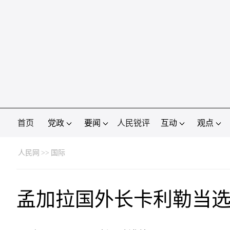
首页
党政
要闻
人民锐评
互动
观点
人民网
>>
国际
孟加拉国外长卡利勒当选