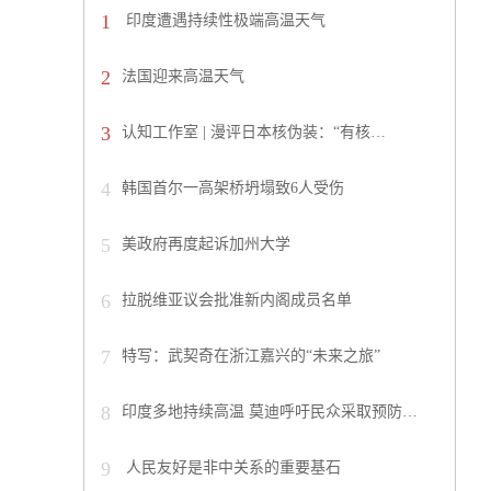
1
印度遭遇持续性极端高温天气
2
法国迎来高温天气
3
认知工作室 | 漫评日本核伪装：“有核…
4
韩国首尔一高架桥坍塌致6人受伤
5
美政府再度起诉加州大学
6
拉脱维亚议会批准新内阁成员名单
7
特写：武契奇在浙江嘉兴的“未来之旅”
8
印度多地持续高温 莫迪呼吁民众采取预防…
9
人民友好是非中关系的重要基石