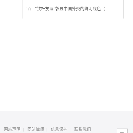
10
“铁杆友谊”彰显中国外交的鲜明底色（…
|
网站声明
|
网站律师
|
信息保护
|
联系我们