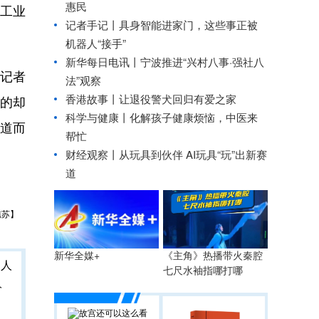
惠民
工业
记者手记丨具身智能进家门，这些事正被
机器人“接手”
新华每日电讯丨
宁波推进“兴村八事·强社八
记者
法”观察
香港故事丨
让退役警犬回归有爱之家
做的却
科学与健康丨化解孩子健康烦恼，中医来
背道而
帮忙
财经观察丨
从玩具到伙伴 AI玩具“玩”出新赛
道
樵苏】
《主角》热播带火秦腔
新华全媒+
七尺水袖指哪打哪
人