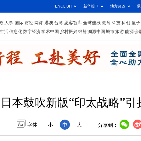
ENGLISH
新华报刊
地方频道
承
政
人事
国际
财经
网评
港澳
台湾
思客智库
全球连线
教育
科技
科创
量子
生活
信息化
数字经济
学术中国
乡村振兴
银龄
溯源中国
城市
旅游
能源
会
日本鼓吹新版“印太战略”引
字体：
小
中
大
分享到：