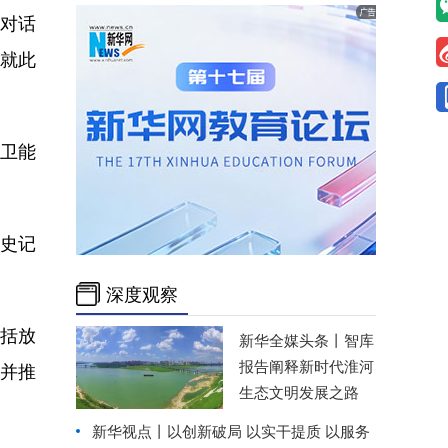
拉对话
士就此
卫能
史记
深度观察
括放
新华全媒头条丨
智库
报告阐释新时代淮河
，并推
生态文明发展之路
新华视点丨
以创新破局 以实干提质 以服务