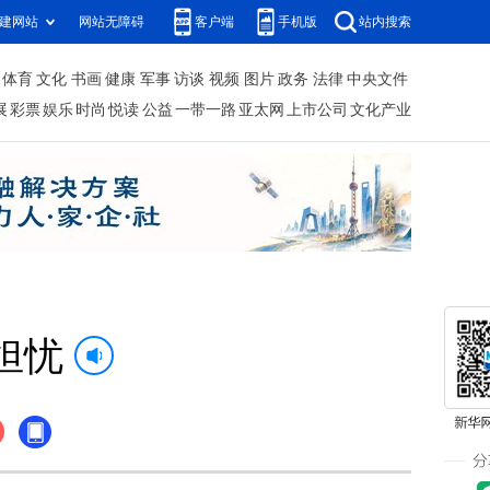
建网站
网站无障碍
客户端
手机版
站内搜索
体育
文化
书画
健康
军事
访谈
视频
图片
政务
法律
中央文件
展
彩票
娱乐
时尚
悦读
公益
一带一路
亚太网
上市公司
文化产业
担忧