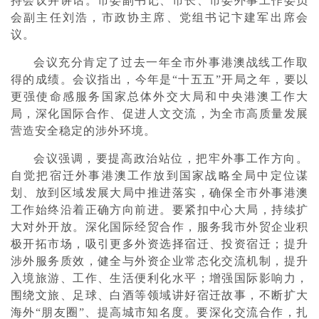
持会议并讲话。市委副书记、市长、市委外事工作委员
会副主任刘浩，市政协主席、党组书记卞建军出席会
议。
会议充分肯定了过去一年全市外事港澳战线工作取
得的成绩。会议指出，今年是“十五五”开局之年，要以
更强使命感服务国家总体外交大局和中央港澳工作大
局，深化国际合作、促进人文交流，为全市高质量发展
营造安全稳定的涉外环境。
会议强调，要提高政治站位，把牢外事工作方向。
自觉把宿迁外事港澳工作放到国家战略全局中定位谋
划、放到区域发展大局中推进落实，确保全市外事港澳
工作始终沿着正确方向前进。要紧扣中心大局，持续扩
大对外开放。深化国际经贸合作，服务我市外贸企业积
极开拓市场，吸引更多外资选择宿迁、投资宿迁；提升
涉外服务质效，健全与外资企业常态化交流机制，提升
入境旅游、工作、生活便利化水平；增强国际影响力，
围绕文旅、足球、白酒等领域讲好宿迁故事，不断扩大
海外“朋友圈”、提高城市知名度。要深化交流合作，扎