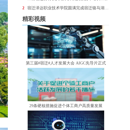
2
宿迁泽达职业技术学院圆满完成宿迁骆马湖•银河左岸音乐节安保任务
精彩视频
第三届#宿迁#人才发展大会 AIGC先导片正式
29条硬核措施促进个体工商户高质量发展