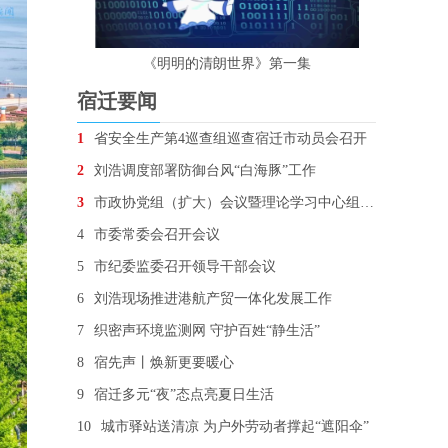
《明明的清朗世界》第一集
宿迁要闻
1
省安全生产第4巡查组巡查宿迁市动员会召开
2
刘浩调度部署防御台风“白海豚”工作
3
市政协党组（扩大）会议暨理论学习中心组学习会召开
4
市委常委会召开会议
5
市纪委监委召开领导干部会议
6
刘浩现场推进港航产贸一体化发展工作
7
织密声环境监测网 守护百姓“静生活”
8
宿先声丨焕新更要暖心
9
宿迁多元“夜”态点亮夏日生活
10
城市驿站送清凉 为户外劳动者撑起“遮阳伞”