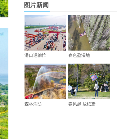
图片新闻
港口运输忙
春色盈湿地
森林消防
春风起 放纸鸢