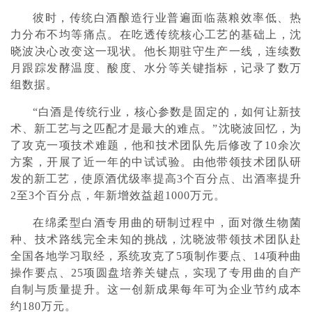
彼时，传统白酒酿造行业普遍面临蒸粮效率低、热
力分布不均等痛点。在吃透传统核心工艺的基础上，沈
晓波决心改变这一现状。他长期驻守生产一线，连续数
月跟踪发酵温度、酸度、水分等关键指标，记录了数万
组数据。
“白酒是传统行业，核心参数是固定的，如何让新技
术、新工艺与之匹配才是最大的难点。”沈晓波回忆，为
了攻克一项技术难题，他和技术团队先后修改了10余次
方案，开展了近一年的中试试验。由他带领技术团队研
发的新工艺，使原酒优级率提高3个百分点、出酒率提升
2至3个百分点，年新增效益超1000万元。
在绵柔型白酒专用曲的研制过程中，面对微生物菌
种、技术路线完全未知的挑战，沈晓波带领技术团队赴
全国各地学习取经，系统攻克了5项制作要点、14项种曲
操作要点、25项圆盘培养关键点，实现了专用曲的自产
自制与质量提升。这一创新成果每年可为企业节约成本
约180万元。