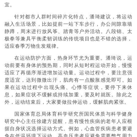
宜。
针对都市人群时间碎片化特点，潘琦建议，将运动
融入生活场景，比如提前一站下车步行，办公间隙靠墙
静蹲，周末进行放风筝、踏青等户外活动。八段锦、太
极拳等兼具平衡柔韧训练的传统项目也是不错的选择，
适应春季万物生发规律。
在运动防护方面，热身环节尤为重要。潘琦说，运
动前要有身体的预热期，同时从短时程运动开始，慢慢
适应了再循序渐进增加运动量。运动过程中，要注意强
度适宜，达到微微出汗，肌肉有一点酸胀感觉即可。如
果在运动过程中出现头痛、心悸等症状，要停下来休
息，如果症状不缓解或持续加重，要及时就医。除此之
外，运动结束后，大家要做拉伸运动，缓解肌肉紧张。
国家体育总局体育科学研究所国民体质与科学健身
研究中心主任徐建方提醒，患有慢性疾病的老年人应根
据自身状况选择运动方式。例如，心血管疾病患者要避
免在低温环境下运动，高血压患者应避免需要憋气用力