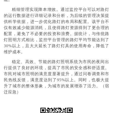
精细管理实现降本增效。通过监控平台可以对路灯
的运行数据进行详细记录和分析，为后续的管理决策提
供科学依据，进一步优化路灯的布局和配置。该平台不
仅有效减少能源消耗，且使得路灯资源得到了更合理的
配置，避免了不必要的投资和浪费。据统计，与传统路
灯照明方式相比，监控平台管理的路灯平均节能达到了
30%以上，且大大延长了路灯灯具的使用寿命，降低了
维护成本。
稳定、高效、节能的路灯照明系统为市民的夜间出
行提供了良好的环境，提高了市民的安全感和舒适度。
市民对城市照明的满意度显著提升，通过问卷调查和市
民热线反馈，满意度达到了95%以上。同时，也极大提
升了城市的整体形象，为城市的发展增添了活力。（宿
迁应急）