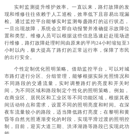
实时监测提升维护效率。一直以来，路灯故障的发
现和维修往往依赖于人工巡检，效率低下且容易出现漏
检。通过监控平台能够实时监测每盏路灯的运行状态，
一旦出现故障，系统会立即自动报警并准确提示故障位
置和类型。维修人员可以根据这些信息迅速赶赴现场进
行维修，路灯故障处理时间由原来的平均24小时缩短至3
小时以内，极大提高了路灯的正常运行率，保障了市民
的出行安全。
个性定制优化照明策略。借助监控平台，可以对城
市路灯进行分区、分组管理，能够根据实际光照情况和
不同路段的交通流量，实时调整路灯的亮度和开关时
间，为不同区域和路段制定个性化的照明策略。例如，
在商业区、居民区和工业区等不同功能区域，根据其夜
间活动特点和需求，设置不同的照明亮度和时间。在深
夜车流量较小的路段，适当降低路灯亮度；在黎明和黄
昏等自然光照逐渐变化的时段，实现平滑过渡的照明控
制，目前，迎宾大道三期、洪泽湖路等路段已实现此功
能。